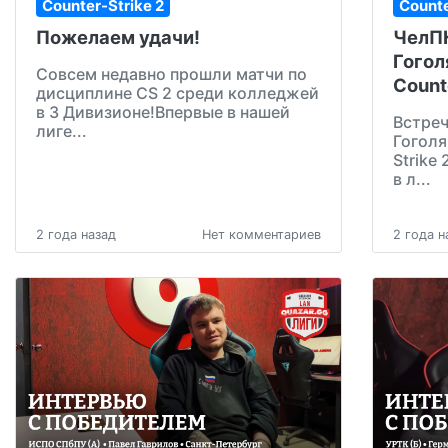
Counter-Strike 2
Counte
Пожелаем удачи!
ЧелПК
Гогол
Совсем недавно прошли матчи по
Count
дисциплине CS 2 среди колледжей
в 3 Дивизионе!Впервые в нашей
Встреч
лиге...
Гоголя
Strike
в л...
2 года назад
Нет комментариев
2 года н