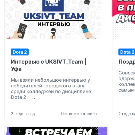
Dota 2
Dota 2
Интервью с UKSIVT_Team |
Поздр
Уфа
Совсем
одерж
Мы взяли небольшое интервью у
колле
победителей городского этапа
самым 
среди колледжей по дисциплине
Dota 2 —...
2 года назад
Нет комментариев
2 года н