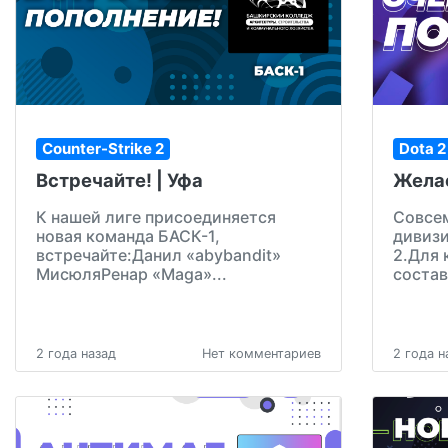
Counter-Strike 2
Dota 2
Встречайте! | Уфа
Желае
К нашей лиге присоединяется
Совсем
новая команда БАСК-1,
дивизи
встречайте:Данил «abybandit»
2.Для 
МисюляРенар «Maga»...
состав
2 года назад
Нет комментариев
2 года н