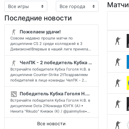
Матчи
Последние новости
Пожелаем удачи!
Совсем недавно прошли матчи по
дисциплине CS 2 среди колледжей в 3
Дивизионе!Впервые в нашей лиге приняла
участие команда ЮУрГТК-5:Сергей
"Tamagotchi" ГорюновАл
ЧелПК - 2 победитель Кубка Гоголя Н.В. в дисциплине Counter-Strike 2
Встречайте победителя Кубка Гоголя Н.В. в
дисциплине Counter-Strike 2!Поздравляем
победителей в лице команды ЧелПК - 2
(@chelpk74):• Константин "Anield" Денисов
Победитель Кубка Гоголя Н.В. в дисциплине Dota 2!
Встречайте победителя Кубка Гоголя Н.В. в
дисциплине Dota 2!Команда ЮУГК (А):•
Никита "Rikudo" Князюк (К) / @painmylive•
Виталий "Kotvickii" Котвицкий (М) / @ko
Все новости