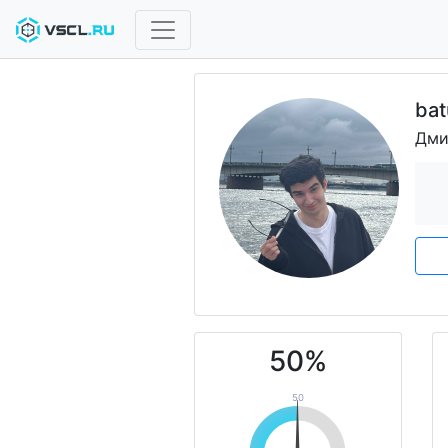
bat
Дми
50%
50