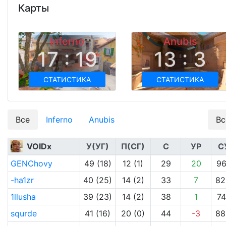
Карты
Inferno
Anubis
17 : 19
13 : 3
СТАТИСТИКА
СТАТИСТИКА
Все
Inferno
Anubis
Вс
VOIDx
У(УГ)
П(СГ)
С
УР
С
GENChovy
49 (18)
12 (1)
29
20
96
-ha1zr
40 (25)
14 (2)
33
7
82
1llusha
39 (23)
14 (2)
38
1
74
squrde
41 (16)
20 (0)
44
-3
88