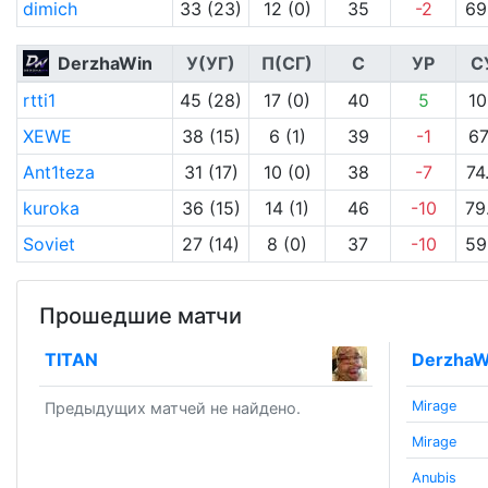
dimich
33 (23)
12 (0)
35
-2
69
DerzhaWin
У(УГ)
П(СГ)
С
УР
С
rtti1
45 (28)
17 (0)
40
5
10
XEWE
38 (15)
6 (1)
39
-1
67
Ant1teza
31 (17)
10 (0)
38
-7
74
kuroka
36 (15)
14 (1)
46
-10
79
Soviet
27 (14)
8 (0)
37
-10
59
Прошедшие матчи
TITAN
DerzhaW
Mirage
Предыдущих матчей не найдено.
Mirage
Anubis