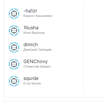
-ha1zr
Кирилл Касьяненко
1llusha
Илья Воронов
dimich
Дмитрий Селищев
GENChovy
Станислав Шешин
squrde
Егор Быков