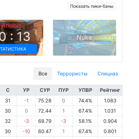
Показать пики-баны
Anubis
0 : 13
Nuke
ТАТИСТИКА
Все
Террористы
Спецназ
С
УР
СУР
ПУР
УПВР
Рейтинг
31
-1
75.28
0
74.4%
1.083
30
0
72.44
1
67.4%
1.031
32
-3
68.79
-3
58.1%
0.904
30
-10
60.47
1
67.4%
0.801