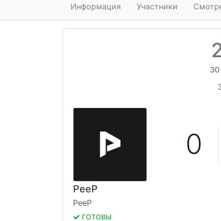
Информация
Участники
Смотр
30
0
PeeP
PeeP
ГОТОВЫ