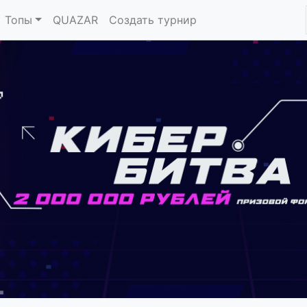
Топы
QUAZAR
Создать турнир