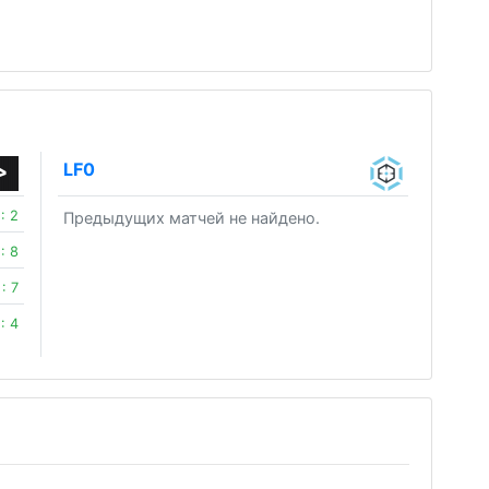
LF0
 : 2
Предыдущих матчей не найдено.
 : 8
 : 7
 : 4