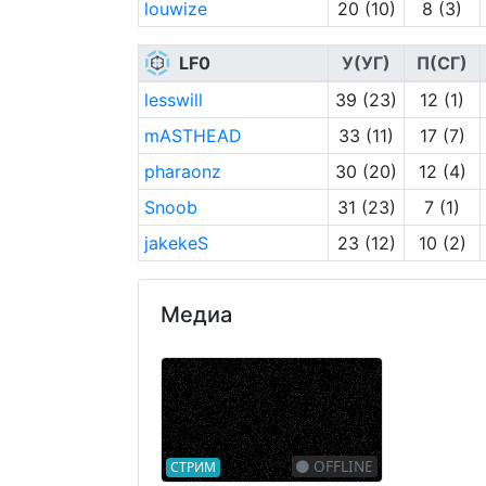
louwize
20 (10)
8 (3)
LF0
У(УГ)
П(СГ)
lesswill
39 (23)
12 (1)
mASTHEAD
33 (11)
17 (7)
pharaonz
30 (20)
12 (4)
Snoob
31 (23)
7 (1)
jakekeS
23 (12)
10 (2)
Медиа
OFFLINE
СТРИМ