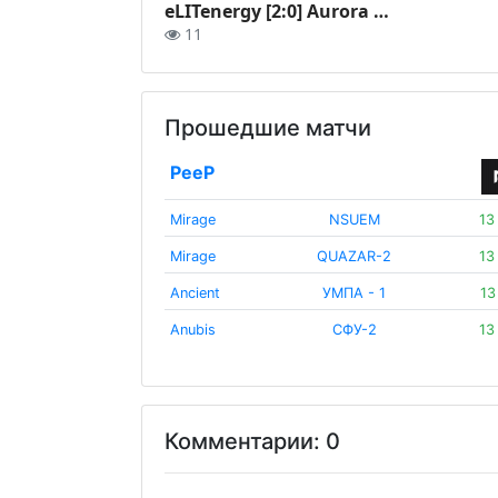
eLITenergy [2:0] Aurora YB | BO3 | Playoffs | СУПЕРКУБОК МЕДИА КИБЕР ЛИГИ | @Troublax & @x1tten
11
Прошедшие матчи
PeeP
Mirage
NSUEM
13
Mirage
QUAZAR-2
13
Ancient
УМПА - 1
13
Anubis
СФУ-2
13
Комментарии: 0