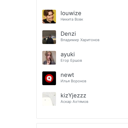
louwize
Никита Вовк
Denzi
Владимир Харитонов
ayuki
Егор Ершов
newt
Илья Воронов
kizYjezzz
Аскар Ахтямов