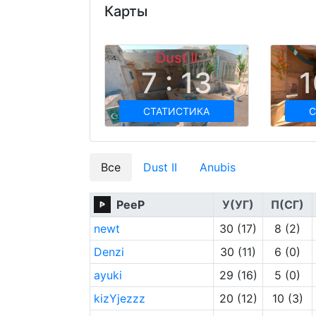
Карты
Dust II
7 : 13
1
СТАТИСТИКА
С
Все
Dust II
Anubis
PeeP
У(УГ)
П(СГ)
newt
30 (17)
8 (2)
Denzi
30 (11)
6 (0)
ayuki
29 (16)
5 (0)
kizYjezzz
20 (12)
10 (3)