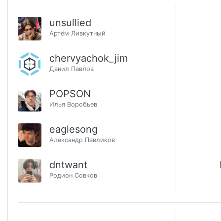
unsullied
Артём Ливкутный
chervyachok_jim
Данил Павлов
POPSON
Илья Воробьев
eaglesong
Александр Павликов
dntwant
Родион Совков