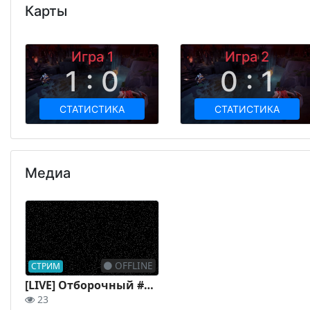
Карты
Игра 1
Игра 2
1 : 0
0 : 1
СТАТИСТИКА
СТАТИСТИКА
Медиа
OFFLINE
СТРИМ
[LIVE] Отборочный #5 | День 2 | Кубок Dota 2 "Сила Единства" | by oldgenius & @green_knight_channel
23