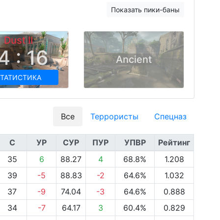
Показать пики-баны
Dust II
4 : 16
Ancient
ТАТИСТИКА
Все
Террористы
Спецназ
С
УР
СУР
ПУР
УПВР
Рейтинг
35
6
88.27
4
68.8%
1.208
39
-5
88.83
-2
64.6%
1.032
37
-9
74.04
-3
64.6%
0.888
34
-7
64.17
3
60.4%
0.829