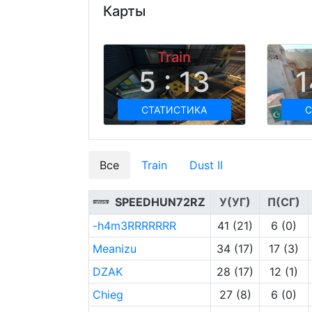
Карты
Train
5 : 13
1
СТАТИСТИКА
С
Все
Train
Dust II
SPEEDHUN72RZ
У(УГ)
П(СГ)
-h4m3RRRRRRR
41 (21)
6 (0)
Meanizu
34 (17)
17 (3)
DZAK
28 (17)
12 (1)
Chieg
27 (8)
6 (0)