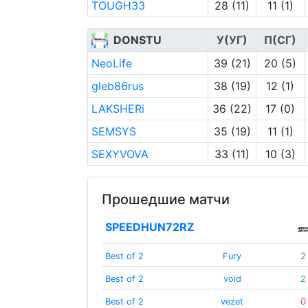
TOUGH33
28 (11)
11 (1)
DONSTU
У(УГ)
П(СГ)
NeoLife
39 (21)
20 (5)
gleb86rus
38 (19)
12 (1)
LAKSHERi
36 (22)
17 (0)
SEMSYS
35 (19)
11 (1)
SEXYVOVA
33 (11)
10 (3)
Прошедшие матчи
SPEEDHUN72RZ
Best of 2
Fury
2
Best of 2
void
2
Best of 2
vezet
0