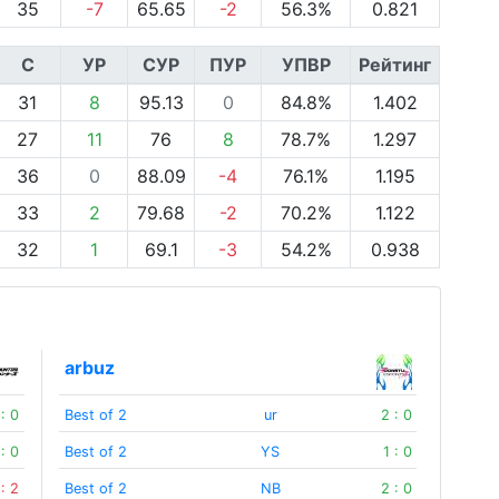
35
-7
65.65
-2
56.3%
0.821
С
УР
СУР
ПУР
УПВР
Рейтинг
31
8
95.13
0
84.8%
1.402
27
11
76
8
78.7%
1.297
36
0
88.09
-4
76.1%
1.195
33
2
79.68
-2
70.2%
1.122
32
1
69.1
-3
54.2%
0.938
arbuz
 : 0
Best of 2
ur
2 : 0
 : 0
Best of 2
YS
1 : 0
 : 2
Best of 2
NB
2 : 0