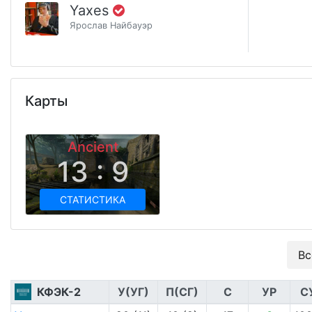
Yaxes
Ярослав Найбауэр
Карты
Ancient
13 : 9
СТАТИСТИКА
Вс
КФЭК-2
У(УГ)
П(СГ)
С
УР
С