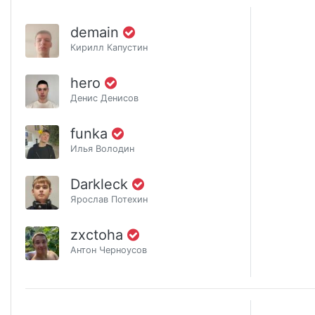
demain
Кирилл Капустин
hero
Денис Денисов
funka
Илья Володин
Darkleck
Ярослав Потехин
zxctoha
Антон Черноусов