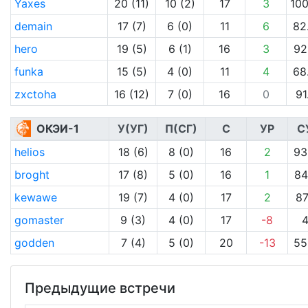
Yaxes
20 (11)
10 (2)
17
3
100
demain
17 (7)
6 (0)
11
6
82
hero
19 (5)
6 (1)
16
3
92
funka
15 (5)
4 (0)
11
4
68
zxctoha
16 (12)
7 (0)
16
0
91
ОКЭИ-1
У(УГ)
П(СГ)
С
УР
С
helios
18 (6)
8 (0)
16
2
93
broght
17 (8)
5 (0)
16
1
84
kewawe
19 (7)
4 (0)
17
2
87
gomaster
9 (3)
4 (0)
17
-8
godden
7 (4)
5 (0)
20
-13
55
Предыдущие встречи