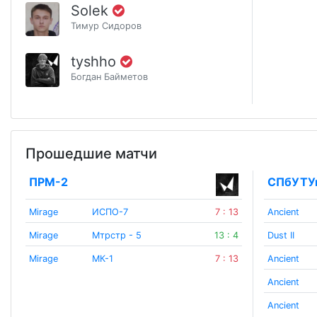
Solek
Тимур Сидоров
tyshho
Богдан Байметов
Прошедшие матчи
ПРМ-2
CПбУТУ
Mirage
ИСПО-7
7 : 13
Ancient
Mirage
Мтрстр - 5
13 : 4
Dust II
Mirage
МК-1
7 : 13
Ancient
Ancient
Ancient