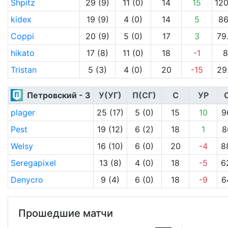
Shpitz
29 (9)
11 (0)
14
15
120
kidex
19 (9)
4 (0)
14
5
86
Coppi
20 (9)
5 (0)
17
3
79
hikato
17 (8)
11 (0)
18
-1
8
Tristan
5 (3)
4 (0)
20
-15
29
Петровский - 3
У(УГ)
П(СГ)
С
УР
plager
25 (17)
5 (0)
15
10
9
Pest
19 (12)
6 (2)
18
1
8
Welsy
16 (10)
6 (0)
20
-4
8
Seregapixel
13 (8)
4 (0)
18
-5
6
Denycro
9 (4)
6 (0)
18
-9
6
Прошедшие матчи