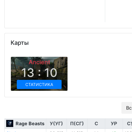
Карты
Ancient
13 : 10
СТАТИСТИКА
Вс
Rage Beasts
У(УГ)
П(СГ)
С
УР
С