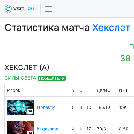
Статистика матча
Хекслет 
П
38
ХЕКСЛЕТ (А)
СИЛЫ СВЕТА
ПОБЕДИТЕЛЬ
Игрок
У
С
П
ДК
/
НО
NET
Honestly
8
3
10
186
10
15K
/
16
Kugayuma
4
4
17
20
3
8.5K
/
13