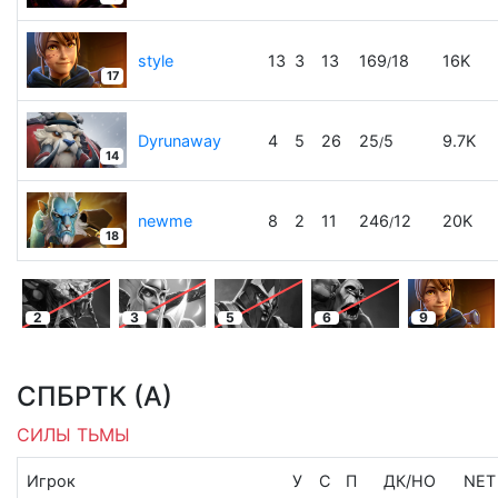
style
13
3
13
169
18
16K
/
17
Dyrunaway
4
5
26
25
5
9.7K
/
14
newme
8
2
11
246
12
20K
/
18
2
3
5
6
9
СПБРТК (А)
СИЛЫ ТЬМЫ
Игрок
У
С
П
ДК
/
НО
NET