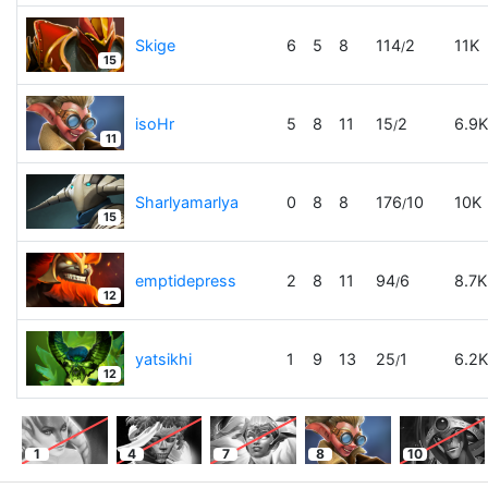
Skige
6
5
8
114
2
11K
/
15
isoHr
5
8
11
15
2
6.9K
/
11
Sharlyamarlya
0
8
8
176
10
10K
/
15
emptidepress
2
8
11
94
6
8.7K
/
12
yatsikhi
1
9
13
25
1
6.2K
/
12
1
4
7
8
10