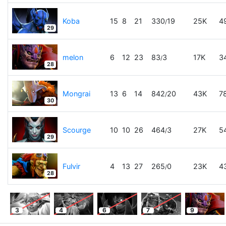
Koba
15
8
21
330
19
25K
4
/
29
melon
6
12
23
83
3
17K
3
/
28
Mongrai
13
6
14
842
20
43K
7
/
30
Scourge
10
10
26
464
3
27K
5
/
29
Fulvir
4
13
27
265
0
23K
4
/
28
3
4
6
7
9