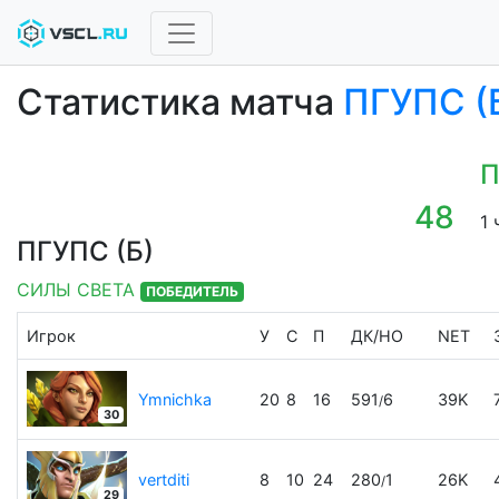
Статистика матча
ПГУПС (Б
П
48
1 
ПГУПС (Б)
СИЛЫ СВЕТА
ПОБЕДИТЕЛЬ
Игрок
У
С
П
ДК
/
НО
NET
Ymnichka
20
8
16
591
6
39K
/
30
vertditi
8
10
24
280
1
26K
/
29