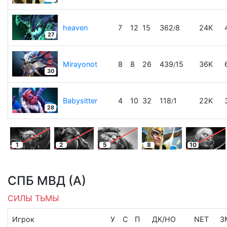
heaven
7
12
15
362
8
24K
/
27
Mirayonot
8
8
26
439
15
36K
/
30
Babysitter
4
10
32
118
1
22K
/
28
1
2
5
8
10
СПБ МВД (А)
СИЛЫ ТЬМЫ
Игрок
У
С
П
ДК
/
НО
NET
З