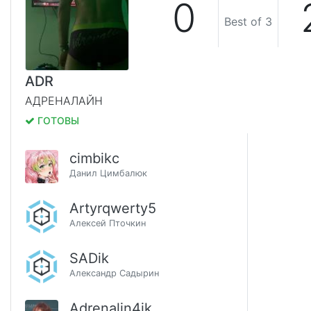
0
Best of 3
ADR
АДРЕНАЛАЙН
ГОТОВЫ
cimbikc
Данил Цимбалюк
Artyrqwerty5
Алексей Пточкин
SADik
Александр Садырин
Adrenalin4ik