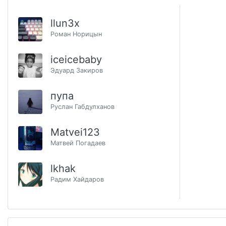
llun3x
Роман Норицын
iceicebaby
Эдуард Закиров
пупа
Руслан Габдулханов
Matvei123
Матвей Погадаев
lkhak
Радим Хайдаров