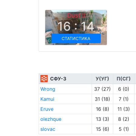
Dust II
16 : 14
СТАТИСТИКА
СФУ-3
У(УГ)
П(СГ)
Wrong
37 (27)
6 (0)
Kamui
31 (18)
7 (1)
Eruve
16 (8)
11 (3)
olezhque
13 (3)
8 (2)
slovac
15 (6)
5 (1)