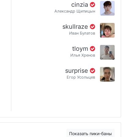
cinzia
Александр Щипицын
skullraze
Иван Булатов
tloym
Илья Хренов
surprise
Егор Усольцев
Показать пики-баны