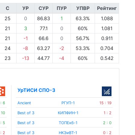
С
УР
СУР
ПУР
УПВР
Рейтинг
25
0
86.83
1
63.3%
1.088
21
3
77.1
0
60%
1.081
21
-1
66.6
0
56.7%
0.911
24
-8
63.27
-2
53.3%
0.704
23
-13
44.77
-4
60%
0.542
УрТИСИ СПО-3
 : 6
Ancient
РГУП-1
15 : 19
: 10
Best of 3
КИПФИН-1
1 : 2
 : 5
Best of 3
ТОПЕкб-1
2 : 0
 : 2
Best of 3
НКЭиВТ-1
0 : 2