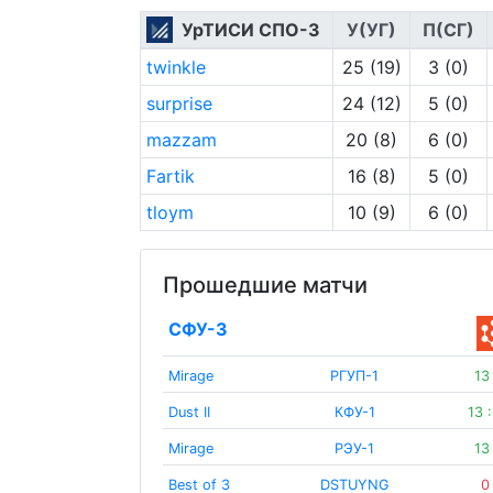
УрТИСИ СПО-3
У(УГ)
П(СГ)
twinkle
25 (19)
3 (0)
surprise
24 (12)
5 (0)
mazzam
20 (8)
6 (0)
Fartik
16 (8)
5 (0)
tloym
10 (9)
6 (0)
Прошедшие матчи
СФУ-3
Mirage
РГУП-1
13
Dust II
КФУ-1
13 
Mirage
РЭУ-1
13
Best of 3
DSTUYNG
0