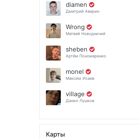
diamen
Дмитрий Аверин
Wrong
Матвей Новодничий
sheben
Артём Пономаренко
monel
Максим Исаев
village
Данил Лушков
Карты