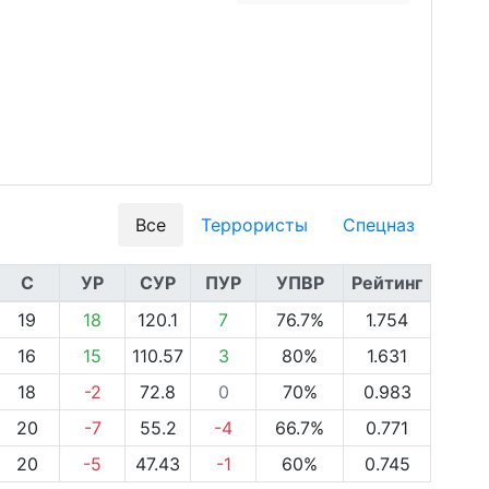
Все
Террористы
Спецназ
С
УР
СУР
ПУР
УПВР
Рейтинг
19
18
120.1
7
76.7%
1.754
16
15
110.57
3
80%
1.631
18
-2
72.8
0
70%
0.983
20
-7
55.2
-4
66.7%
0.771
20
-5
47.43
-1
60%
0.745