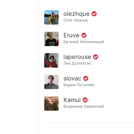
olezhque
Олег Иванов
Eruve
Евгений Непомнящий
laperouse
Лев Долматов
slovac
Вадим Погуляев
Kamui
Владимир Хаванский