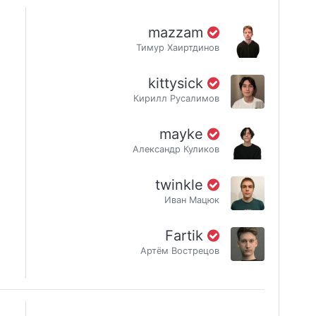
mazzam
Тимур Хаиртдинов
kittysick
Кирилл Русалимов
mayke
Александр Куликов
twinkle
Иван Мацюк
Fartik
Артём Вострецов