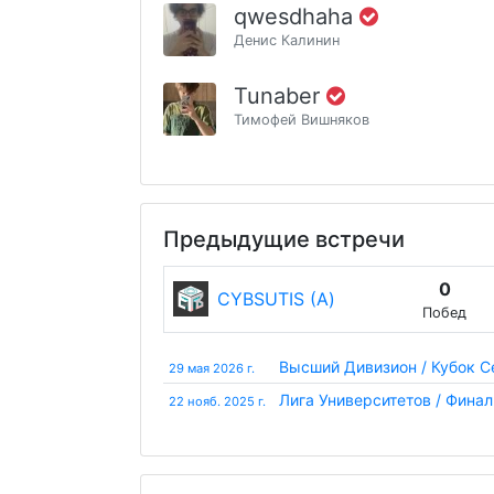
qwesdhaha
Денис Калинин
Tunaber
Тимофей Вишняков
Предыдущие встречи
0
CYBSUTIS (А)
Побед
Высший Дивизион / Кубок 
29 мая 2026 г.
Лига Университетов / Финал
22 нояб. 2025 г.