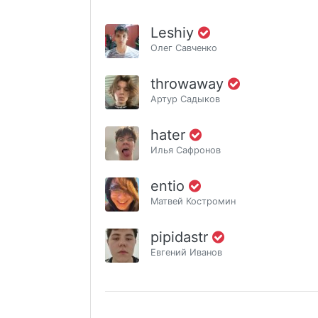
Leshiy
Олег Савченко
throwaway
Артур Садыков
hater
Илья Сафронов
entio
Матвей Костромин
pipidastr
Евгений Иванов