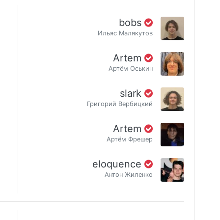
bobs
Ильяс Малякутов
Artem
Артём Оськин
slark
Григорий Вербицкий
Artem
Артём Фрешер
eloquence
Антон Жиленко