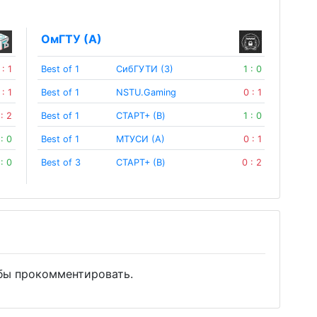
ОмГТУ (А)
 : 1
Best of 1
СибГУТИ (З)
1 : 0
 : 1
Best of 1
NSTU.Gaming
0 : 1
 : 2
Best of 1
СТАРТ+ (B)
1 : 0
 : 0
Best of 1
МТУСИ (А)
0 : 1
 : 0
Best of 3
СТАРТ+ (B)
0 : 2
бы прокомментировать.