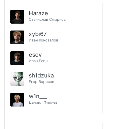
Haraze
Станислав Смирнов
xybi67
Иван Коновалов
esov
Иван Есин
sh1dzuka
Егор Борисов
w1n___
Даниил Филяев