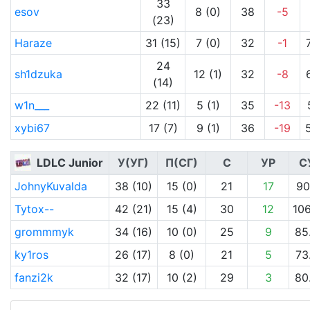
33
esov
8 (0)
38
-5
(23)
Haraze
31 (15)
7 (0)
32
-1
24
sh1dzuka
12 (1)
32
-8
(14)
w1n___
22 (11)
5 (1)
35
-13
xybi67
17 (7)
9 (1)
36
-19
LDLC Junior
У(УГ)
П(СГ)
С
УР
С
JohnyKuvalda
38 (10)
15 (0)
21
17
90
Tytox--
42 (21)
15 (4)
30
12
106
grommmyk
34 (16)
10 (0)
25
9
85
ky1ros
26 (17)
8 (0)
21
5
73
fanzi2k
32 (17)
10 (2)
29
3
80