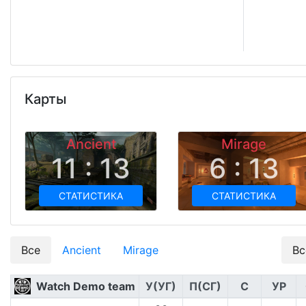
Карты
Ancient
Mirage
11 : 13
6 : 13
СТАТИСТИКА
СТАТИСТИКА
Все
Ancient
Mirage
Вс
Watch Demo team
У(УГ)
П(СГ)
С
УР