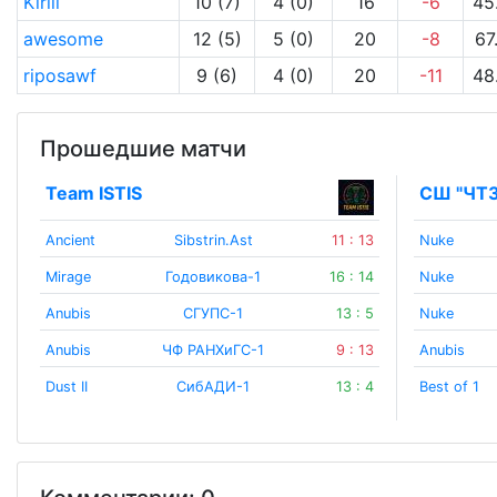
Kirill
10 (7)
4 (0)
16
-6
45
awesome
12 (5)
5 (0)
20
-8
67
riposawf
9 (6)
4 (0)
20
-11
48
Прошедшие матчи
Team ISTIS
СШ "ЧТЗ"
Ancient
Sibstrin.Ast
11 : 13
Nuke
Mirage
Годовикова-1
16 : 14
Nuke
Anubis
СГУПС-1
13 : 5
Nuke
Anubis
ЧФ РАНХиГС-1
9 : 13
Anubis
Dust II
СибАДИ-1
13 : 4
Best of 1