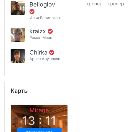
тренер
тренер
Belioglov
Илья Белиоглов
kraizx
Роман Мерц
Chirka
Арсен Арутюнян
Карты
Mirage
13 : 11