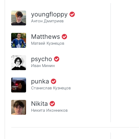
youngfloppy
Антон Дмитриев
Matthews
Матвей Кузнецов
psycho
Иван Минин
punka
Станислав Кузнецов
Nikita
Никита Иконников