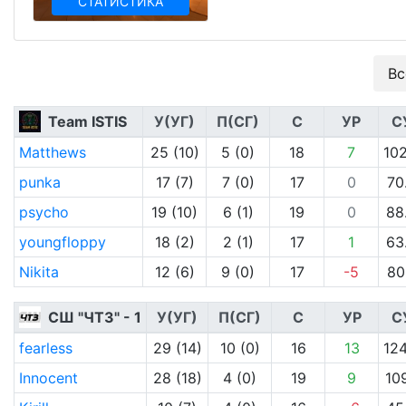
СТАТИСТИКА
Вс
Team ISTIS
У(УГ)
П(СГ)
С
УР
С
Matthews
25 (10)
5 (0)
18
7
102
punka
17 (7)
7 (0)
17
0
70
psycho
19 (10)
6 (1)
19
0
88
youngfloppy
18 (2)
2 (1)
17
1
63
Nikita
12 (6)
9 (0)
17
-5
80
СШ "ЧТЗ" - 1
У(УГ)
П(СГ)
С
УР
С
fearless
29 (14)
10 (0)
16
13
124
Innocent
28 (18)
4 (0)
19
9
109