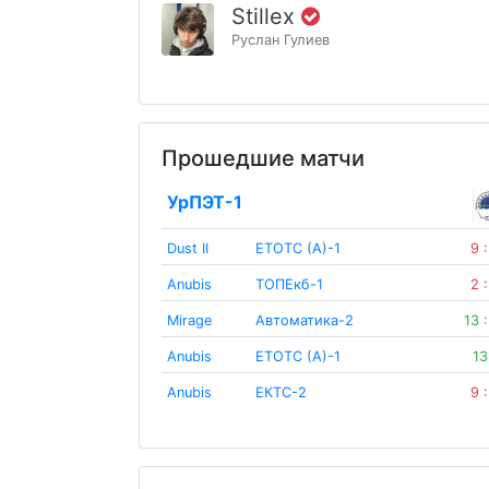
Stillex
Руслан Гулиев
Прошедшие матчи
УрПЭТ-1
Dust II
ЕТОТС (А)-1
9 
Anubis
ТОПЕкб-1
2 
Mirage
Автоматика-2
13 
Anubis
ЕТОТС (А)-1
13
Anubis
ЕКТС-2
9 