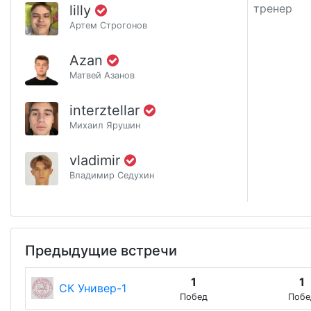
тренер
lilly
Артем Строгонов
Azan
Матвей Азанов
interztellar
Михаил Ярушин
vladimir
Владимир Седухин
Предыдущие встречи
1
1
СК Универ-1
Побед
Побе