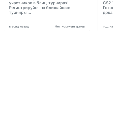
участников в блиц-турнирах!
CS2 
Регистрируйся на ближайшие
Гото
турниры ...
доказ
месяц назад
Нет комментариев
год н