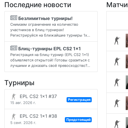
Последние новости
Матчи
Безлимитные турниры!
Снимаем ограничение на количество
участников в блиц-турнирах!
Регистрируйся на ближайшие турниры 1х1
и участвуй без лимита по местам.! Важно:
одной регистрации
Блиц-турниры EPL CS2 1x1
Регистрация на блиц-турнир (EPL CS2 1x1)
объявляется открытой! Готовы сразиться с
лучшими и доказать своё превосходство?
Тогда находи ближайший турнир и скорее
Турниры
EPL CS2 1x1 #37
Регистрация
15 авг. 2026 г.
EPL CS2 1x1 #38
Предстоящий
5 сент. 2026 г.