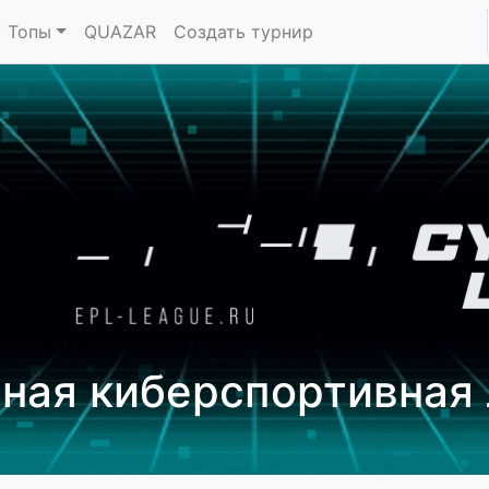
Топы
QUAZAR
Создать турнир
ная киберспортивная 