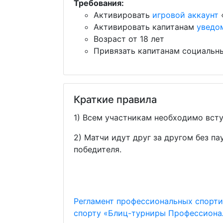
Требования:
Активировать
игровой аккаунт
«
Активировать капитанам
уведом
Возраст от 18 лет
Привязать капитанам социаль
Краткие правила
1) Всем участникам необходимо вст
2) Матчи идут друг за другом без па
победителя.
Регламент профессиональных спорт
спорту «Блиц-турниры Профессионал