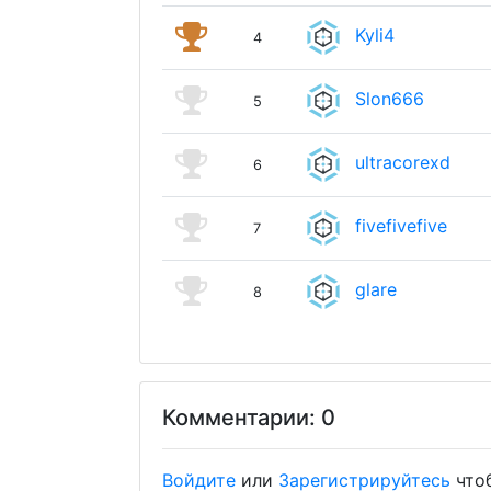
Kyli4
4
Slon666
5
ultracorexd
6
fivefivefive
7
glare
8
Комментарии: 0
Войдите
или
Зарегистрируйтесь
что