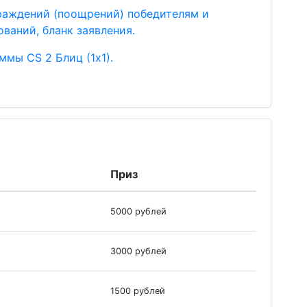
раждений (поощрений) победителям и
ваний, бланк заявления.
ммы CS 2 Блиц (1х1).
Приз
5000 рублей
3000 рублей
1500 рублей