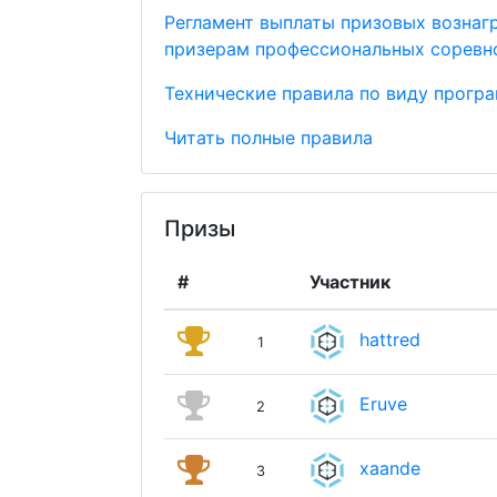
Регламент выплаты призовых вознаг
призерам профессиональных соревно
Технические правила по виду програ
Читать полные правила
Призы
#
Участник
hattred
1
Eruve
2
xaande
3