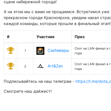
сцене набережной города!
А на этом мы с вами не прощаемся. Встретимся уже 
прекрасном городе Красноярске, увидим накал страс
каждой команды, которые прошли в финальный этап!
#
Участник
Приз
Слот на LAN-финал в г
Сashевары
1
года
Слот на LAN-финал в г
Art&Zan
2
года
Подписывайтесь на наш телеграм -
https://t.me/dota_
Смотрите наш дайжест!