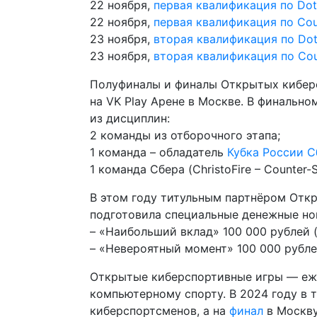
22 ноября,
первая квалификация по Dot
22 ноября,
первая квалификация по Coun
23 ноября,
вторая квалификация по Dot
23 ноября,
вторая квалификация по Coun
Полуфиналы и финалы Открытых киберс
на VK Play Арене в Москве. В финально
из дисциплин:
2 команды из отборочного этапа;
1 команда – обладатель
Кубка России С
1 команда Сбера (ChristoFire – Counter-St
В этом году титульным партнёром Отк
подготовила специальные денежные но
– «Наибольший вклад» 100 000 рублей (
– «Невероятный момент» 100 000 рублей 
Открытые киберспортивные игры — еж
компьютерному спорту. В 2024 году в 
киберспортсменов, а на
финал
в Москву