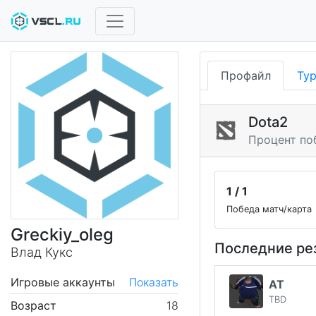
Профайл
Ту
Dota2
Процент по
1 / 1
Победа матч/карта
Greckiy_oleg
Последние ре
Влад Кукс
Игровые аккаунты
Показать
AT
TBD
Возраст
18