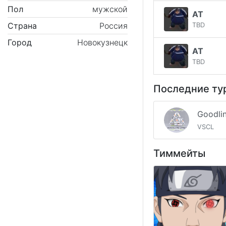
Пол
мужской
AT
Страна
Россия
TBD
Город
Новокузнецк
AT
TBD
Последние ту
VSCL
Тиммейты