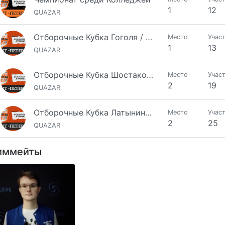
1
12
QUAZAR
Отборочные Кубка Гоголя / Этап 6
Место
Учас
1
13
QUAZAR
Отборочные Кубка Шостаковича / Этап 4
Место
Учас
2
19
QUAZAR
Отборочные Кубка Латыниной / Этап 3
Место
Учас
2
25
QUAZAR
иммейты