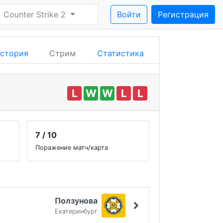
Counter Strike 2
Войти
Регистрация
стория
Стрим
Статистика
L
W
W
L
L
7 / 10
Поражение матч/карта
Ползунова
Екатеринбург