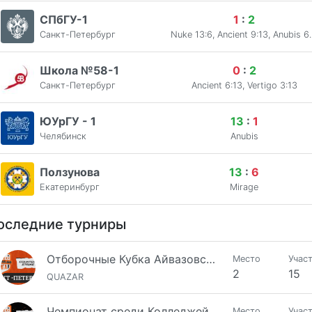
СПбГУ-1
1
:
2
Санкт-Петербург
Nuke 13:6, Anc
Школа №58-1
0
:
2
Санкт-Петербург
Ancient 6:13, Vertigo 3:13
ЮУрГУ - 1
13
:
1
Челябинск
Anubis
Ползунова
13
:
6
Екатеринбург
Mirage
оследние турниры
Отборочные Кубка Айвазовского / Этап 5
Место
Учас
2
15
QUAZAR
Чемпионат среди Колледжей
Место
Учас