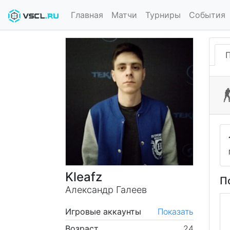
Главная
Матчи
Турниры
События
Kleafz
П
Александр Галеев
Игровые аккаунты
Показать
Возраст
24