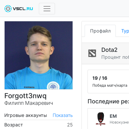
Профайл
Ту
Dota2
Процент по
19 / 16
Победа матч/карта
Forgott3nwq
Последние ре
Филипп Макаревич
Игровые аккаунты
Показать
EM
Новокузне
Возраст
25