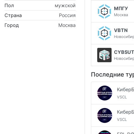
Пол
мужской
МПГУ
Страна
Россия
Москва
Город
Москва
VBTN
Новосиби
CYBSUTI
Новосиби
Последние ту
VSCL
VSCL