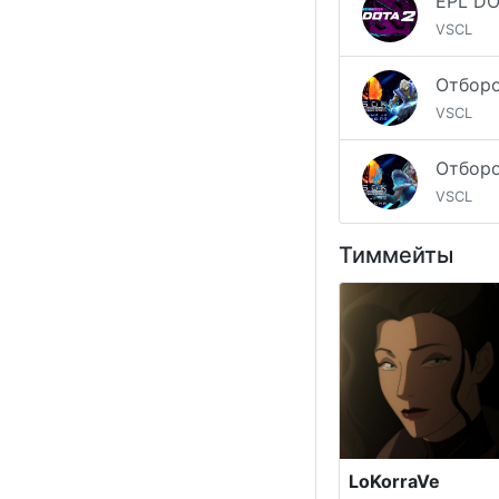
EPL DO
VSCL
VSCL
VSCL
Тиммейты
LoKorraVe