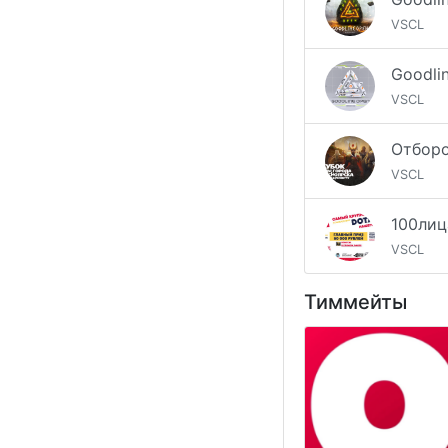
VSCL
VSCL
VSCL
VSCL
Тиммейты