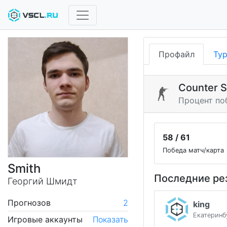
Профайл
Ту
Counter S
Процент по
58 / 61
Победа матч/карта
Smith
Последние ре
Георгий Шмидт
Прогнозов
2
king
Екатеринб
Игровые аккаунты
Показать