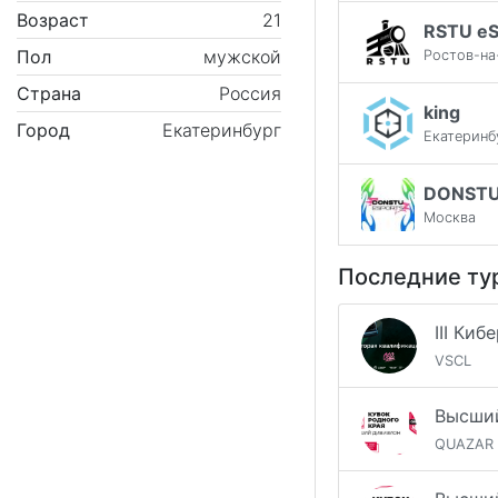
Возраст
21
RSTU eS
Пол
мужской
Ростов-на
Страна
Россия
king
Город
Екатеринбург
Екатеринб
DONST
Москва
Последние ту
VSCL
QUAZAR