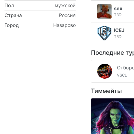
Пол
мужской
sex
Страна
Россия
TBD
Город
Назарово
ICEJ
TBD
Последние ту
VSCL
Тиммейты