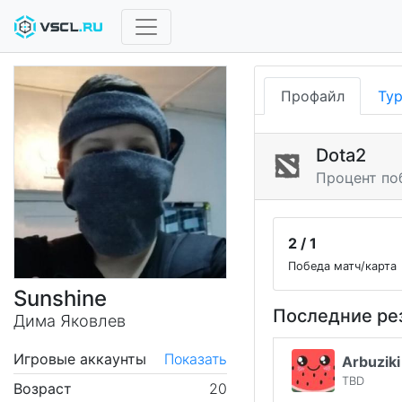
Профайл
Ту
Dota2
Процент по
2 / 1
Победа матч/карта
Sunshine
Последние ре
Дима Яковлев
Игровые аккаунты
Показать
Arbuziki
TBD
Возраст
20