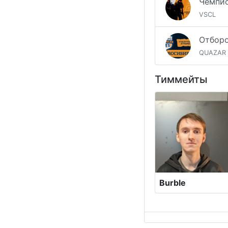
VSCL
QUAZAR
Тиммейты
Burble