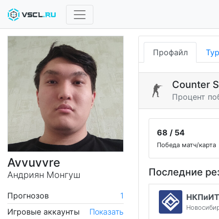
Профайл
Ту
Counter S
Процент по
68 / 54
Победа матч/карта
Avvuvvre
Последние ре
Андриян Монгуш
Прогнозов
1
НКПиИТ
Новосиби
Игровые аккаунты
Показать