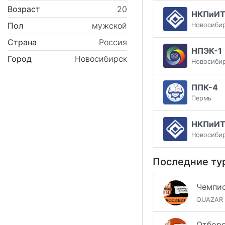
Возраст
20
НКПиИТ
Пол
мужской
Новосиби
Страна
Россия
НПЭК-1
Город
Новосибирск
Новосиби
ППК-4
Пермь
НКПиИТ
Новосиби
Последние ту
QUAZAR