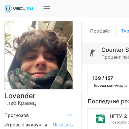
Профайл
Ту
Counter S
Процент по
139 / 157
Победа матч/карта
Lovender
Последние ре
Глеб Кравец
Прогнозов
44
НГТУ-2
Новосиби
Игровые аккаунты
Показать