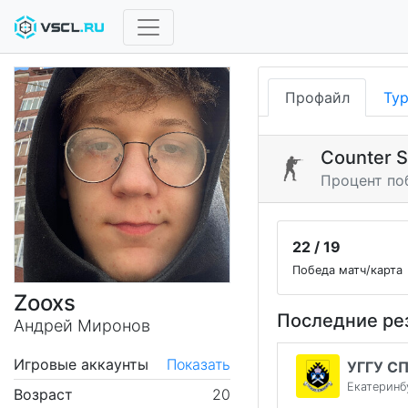
Профайл
Ту
Counter S
Процент по
22 / 19
Победа матч/карта
Zooxs
Последние ре
Андрей Миронов
Игровые аккаунты
Показать
УГГУ С
Екатеринб
Возраст
20