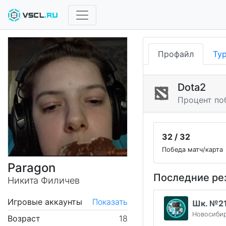
Профайл
Ту
Dota2
Процент по
32 / 32
Победа матч/карта
Paragon
Последние ре
Никита Филичев
Игровые аккаунты
Показать
Шк. №21
Новосиби
Возраст
18