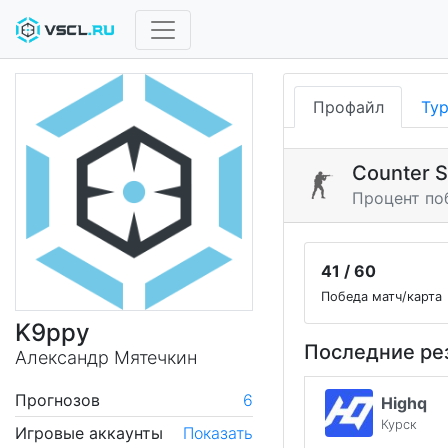
Профайл
Ту
Counter S
Процент по
41 / 60
Победа матч/карта
K9ppy
Последние ре
Александр Мятечкин
Прогнозов
6
Highq
Курск
Игровые аккаунты
Показать