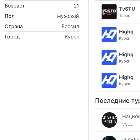
Возраст
21
TvSTU
Пол
мужской
Тверь
Страна
Россия
Highq
Город
Курск
Курск
Highq
Курск
Highq
Курск
Последние ту
VSCL