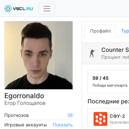
Профайл
Ту
Counter S
Процент по
59 / 45
Победа матч/карта
Egorronaldo
Последние ре
Егор Голощапов
Прогнозов
38
СФУ-2
Красноярс
Игровые аккаунты
Показать