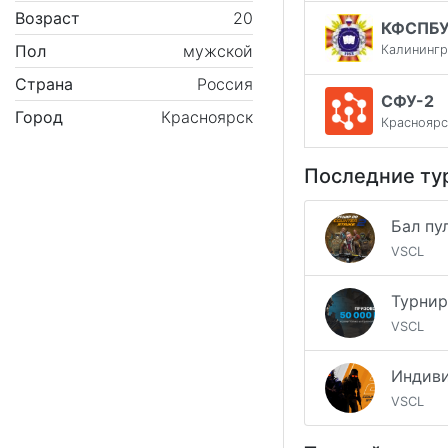
Возраст
20
КФСПБ
Пол
мужской
Калининг
Страна
Россия
СФУ-2
Город
Красноярск
Красноярс
Последние ту
Бал пу
VSCL
VSCL
Индиви
VSCL