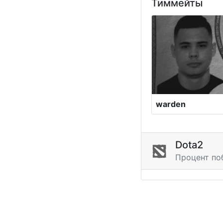
Тиммейты
warden
Dota2
Процент по