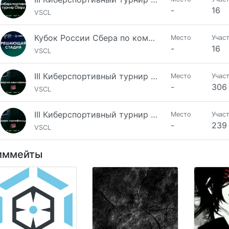
-
16
VSCL
Кубок России Сбера по компьютерному спорту 2025 - Решающая стадия
Место
Учас
-
16
VSCL
III Киберспортивный турнир Сбера по CS 2 [5х5] Квалификация №4
Место
Учас
-
306
VSCL
III Киберспортивный турнир Сбера по CS 2 [5х5] Квалификация №1
Место
Учас
-
239
VSCL
иммейты