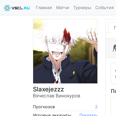
Главная
Матчи
Турниры
События
Slaxejezzz
П
Вячеслав Винокуров
Прогнозов
2
Игровые аккаунты
Показать