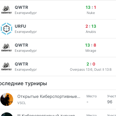
QWTR
13
:
1
Екатеринбург
Nuke
URFU
2
:
13
Екатеринбург
Anubis
QWTR
13
:
8
Екатеринбург
Mirage
QWTR
2
:
0
Екатеринбург
Overpass 13:6, Dust II 13:8
оследние турниры
Открытые Киберспортивные Игры Сбера 2025. CS 2. Первая квалификация
Место
Учас
-
96
VSCL
III Киберспортивный турнир Сбера по CS 2 [5х5] Групповой этап и плей-офф
Место
Учас