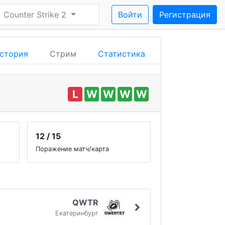
Counter Strike 2
Войти
Регистрация
стория
Стрим
Статистика
L
W
W
W
W
12 / 15
Поражение матч/карта
QWTR
Екатеринбург