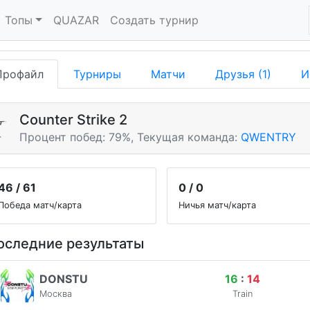
Топы
QUAZAR
Создать турнир
Профайл
Турниры
Матчи
Друзья (1)
И
Counter Strike 2
Процент побед: 79%,
Текущая команда:
QWENTRY
46 / 61
0 / 0
Победа матч/карта
Ничья матч/карта
оследние результаты
DONSTU
16
:
14
Москва
Train