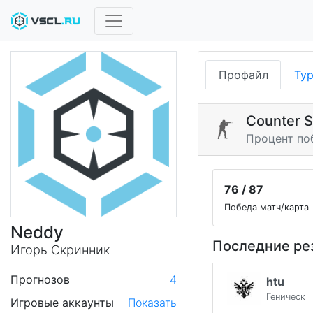
Профайл
Ту
Counter S
Процент по
76 / 87
Победа матч/карта
Neddy
Последние ре
Игорь Скринник
Прогнозов
4
htu
Геническ
Игровые аккаунты
Показать