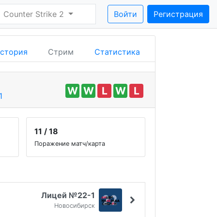
Counter Strike 2
Войти
Регистрация
стория
Стрим
Статистика
W
W
L
W
L
1
11 / 18
Поражение матч/карта
Лицей №22-1
Новосибирск