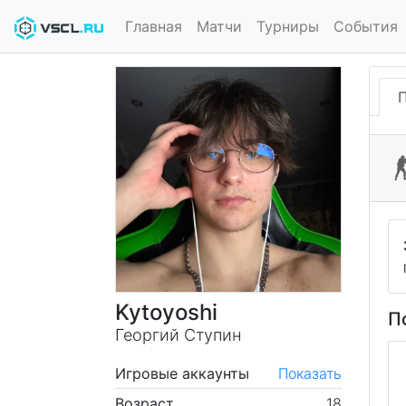
Главная
Матчи
Турниры
События
Kytoyoshi
П
Георгий Ступин
Игровые аккаунты
Показать
Возраст
18