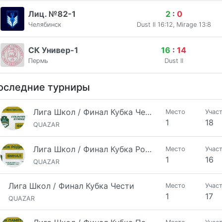
Лиц. №82-1
2
:
0
Челябинск
Dust II 16:12, Mirage 13:8
СК Универ-1
16
:
14
Пермь
Dust II
оследние турниры
Лига Школ / Финал Кубка Чемпионов
Место
Учас
1
18
QUAZAR
Лига Школ / Финал Кубка Родины
Место
Учас
1
16
QUAZAR
Лига Школ / Финал Кубка Чести
Место
Учас
1
17
QUAZAR