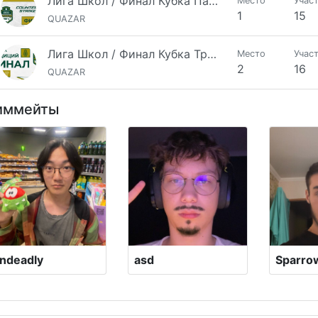
Лига Школ / Финал Кубка Памяти
Место
Учас
1
15
QUAZAR
Лига Школ / Финал Кубка Традиций
Место
Учас
2
16
QUAZAR
иммейты
ndeadly
asd
Sparro