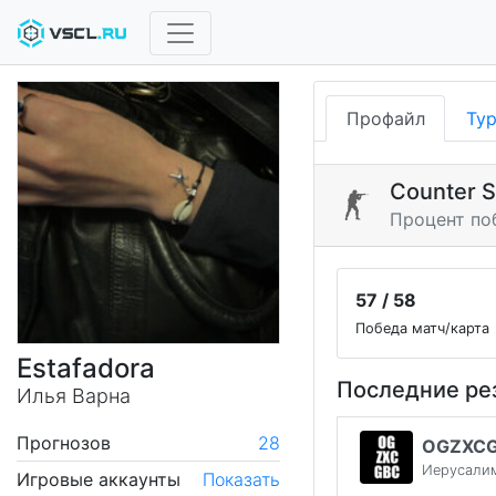
Профайл
Ту
Counter S
Процент по
57 / 58
Победа матч/карта
Estafadora
Последние ре
Илья Варна
Прогнозов
28
OGZXC
Иерусали
Игровые аккаунты
Показать