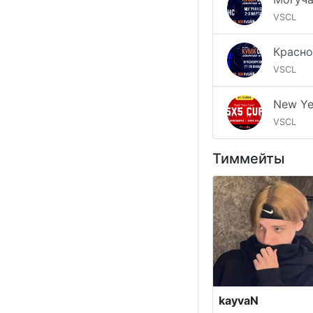
VSCL
VSCL
VSCL
Тиммейты
kayvaN