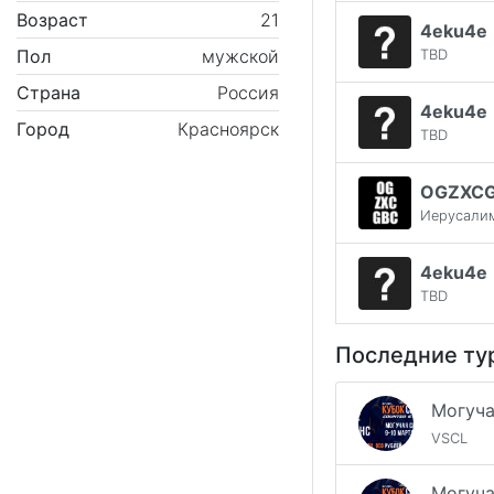
Возраст
21
4eku4e
Пол
мужской
TBD
Страна
Россия
4eku4e
Город
Красноярск
TBD
OGZXC
Иерусали
4eku4e
TBD
Последние ту
VSCL