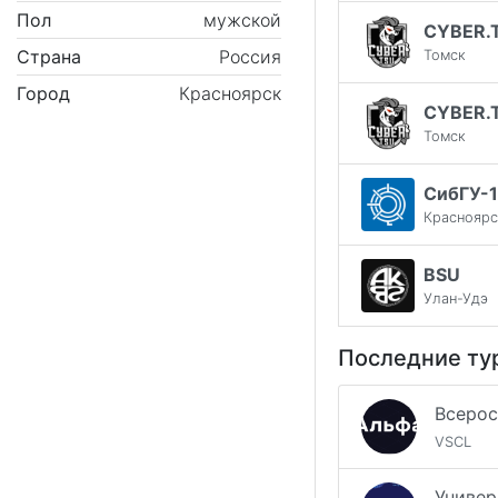
Пол
мужской
CYBER.
Страна
Россия
Томск
Город
Красноярск
CYBER.
Томск
СибГУ-1
Красноярс
BSU
Улан-Удэ
Последние ту
VSCL