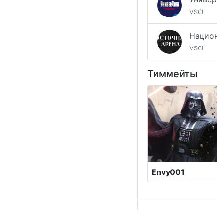
VSCL
VSCL
Тиммейты
Envy001