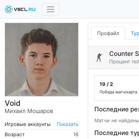
Профайл
Ту
Counter S
Процент по
19 / 2
Победа матч/карта
Void
Последние ре
Михаил Мошаров
Матчи не найдены
Игровые аккаунты
Показать
Последние ту
Возраст
16