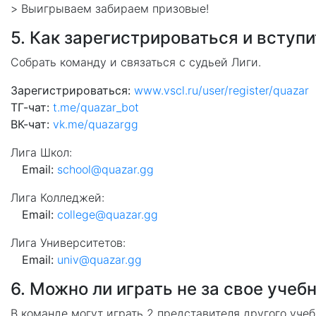
> Выигрываем забираем призовые!
5. Как зарегистрироваться и вступи
Собрать команду и связаться с судьей Лиги.
Зарегистрироваться:
www.vscl.ru/user/register/quazar
ТГ-чат:
t.me/quazar_bot
ВК-чат:
vk.me/quazargg
Лига Школ:
Email:
school@quazar.gg
Лига Колледжей:
Email:
college@quazar.gg
Лига Университетов:
Email:
univ@quazar.gg
6. Можно ли играть не за свое учеб
В команде могут играть 2 представителя другого уче