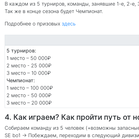
В каждом из 5 турниров, команды, занявшие 1-е, 2-е,
Так же в конце сезона будет Чемпионат.
Подробнее о призовых
здесь
5 турниров:
1 место – 50 000₽
2 место - 25 000₽
3 место – 10 000₽
Чемпионат:
1 место – 100 000₽
2 место - 50 000₽
3 место – 20 000₽
4. Как играем? Как пройти путь от 
Собираем команду из 5 человек (+возможны запасные
SE bo1 -> Побеждаем, переходим в следующий дивизи