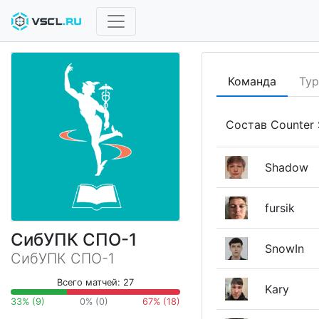
Команда
Ту
Состав Counter S
Shadow
fursik
СибУПК СПО-1
SnowIn
СибУПК СПО-1
Всего матчей: 27
Kary
33% (9)
0% (0)
67% (18)