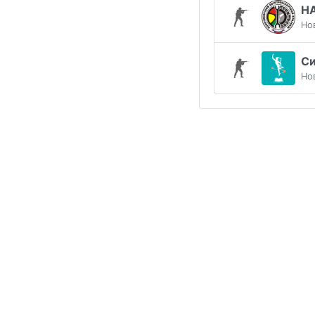
НА
Но
С
Но