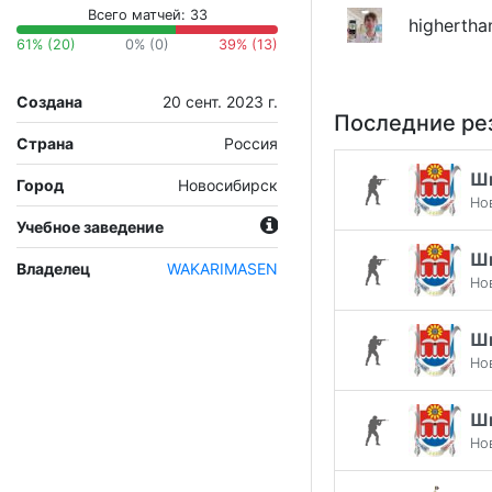
Всего матчей: 33
highertha
61% (20)
0% (0)
39% (13)
Создана
20 сент. 2023 г.
Последние ре
Страна
Россия
Ш
Город
Новосибирск
Но
Учебное заведение
Ш
Владелец
WAKARIMASEN
Но
Ш
Но
Ш
Но