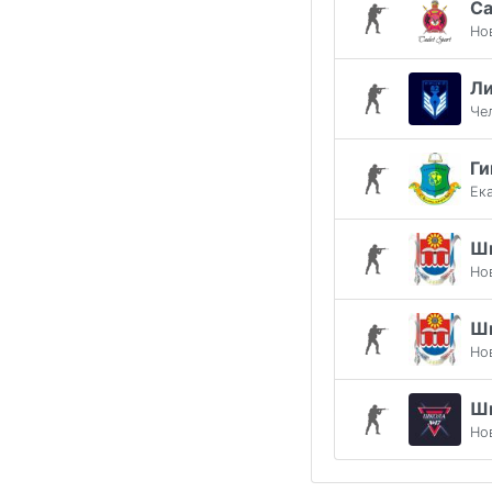
Ca
Но
Ли
Че
Ги
Ек
Ш
Но
Ш
Но
Ш
Но