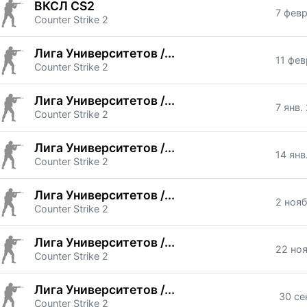
ВКСЛ CS2
7 февр
Counter Strike 2
Лига Университетов /...
11 фев
Counter Strike 2
Лига Университетов /...
7 янв.
Counter Strike 2
Лига Университетов /...
14 янв
Counter Strike 2
Лига Университетов /...
2 нояб
Counter Strike 2
Лига Университетов /...
22 ноя
Counter Strike 2
Лига Университетов /...
30 се
Counter Strike 2