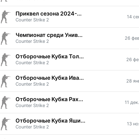
Приквел сезона 2024-...
14 се
Counter Strike 2
Чемпионат среди Унив...
26 фев
Counter Strike 2
Отборочные Кубка Тол...
26 фе
Counter Strike 2
Отборочные Кубка Ива...
28 ян
Counter Strike 2
Отборочные Кубка Рах...
11 дек
Counter Strike 2
Отборочные Кубка Яши...
13 но
Counter Strike 2