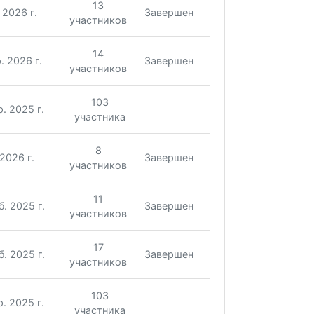
13
 2026 г.
Завершен
участников
14
. 2026 г.
Завершен
участников
103
р. 2025 г.
участника
8
 2026 г.
Завершен
участников
11
б. 2025 г.
Завершен
участников
17
б. 2025 г.
Завершен
участников
103
р. 2025 г.
участника