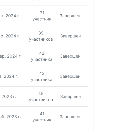
31
нт. 2024 г.
Завершен
участник
39
р. 2024 г.
Завершен
участников
42
вр. 2024 г.
Завершен
участника
43
в. 2024 г.
Завершен
участника
45
. 2023 г.
Завершен
участников
41
яб. 2023 г.
Завершен
участник