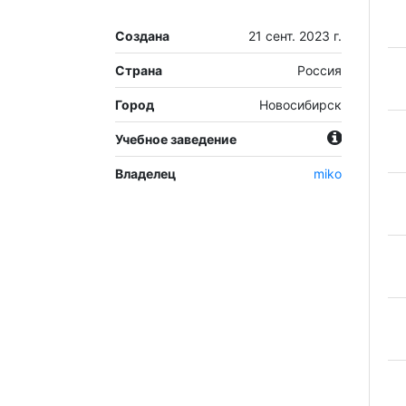
Создана
21 сент. 2023 г.
Страна
Россия
Город
Новосибирск
Учебное заведение
Владелец
miko