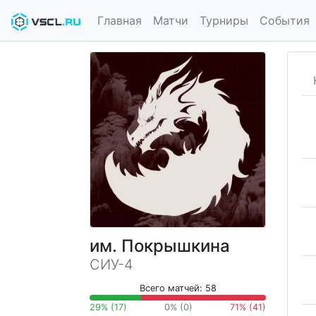
Главная
Матчи
Турниры
События
им. Покрышкина
СИУ-4
Всего матчей: 58
29% (17)
0% (0)
71% (41)