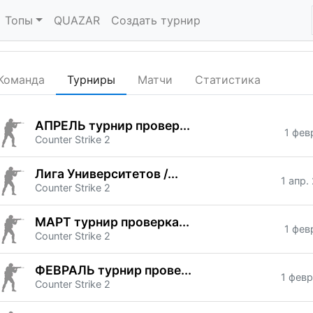
Топы
QUAZAR
Создать турнир
Команда
Турниры
Матчи
Статистика
АПРЕЛЬ турнир провер...
1 фев
Counter Strike 2
Лига Университетов /...
1 апр.
Counter Strike 2
МАРТ турнир проверка...
1 фев
Counter Strike 2
ФЕВРАЛЬ турнир прове...
1 февр
Counter Strike 2