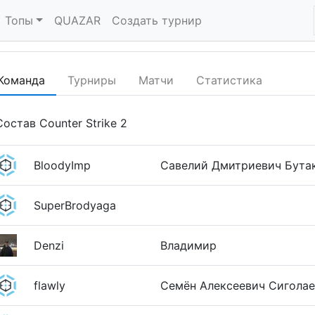
Топы
QUAZAR
Создать турнир
Команда
Турниры
Матчи
Статистика
Состав Counter Strike 2
BloodyImp
Савелий Дмитриевич Бута
SuperBrodyaga
Denzi
Владимир
flawly
Семён Алексеевич Сиголае