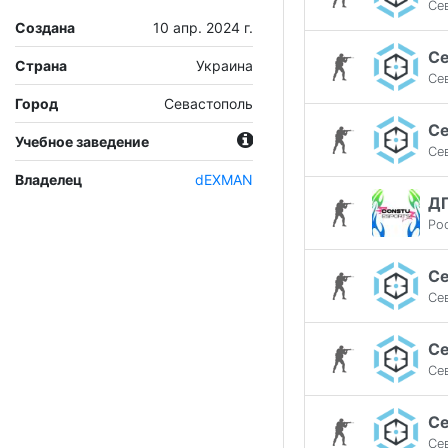
Се
Создана
10 апр. 2024 г.
С
Страна
Украина
Се
Город
Севастополь
С
Учебное заведение
Се
Владелец
dEXMAN
Д
Ро
С
Се
С
Се
С
Се