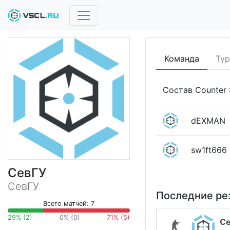
Команда
Ту
Состав Counter S
dEXMAN
sw1ft666
СевГУ
СевГУ
Последние ре
Всего матчей: 7
29% (2)
0% (0)
71% (5)
С