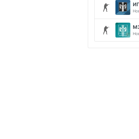
И
Но
М
Но