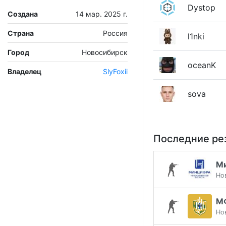
Dystop
Создана
14 мар. 2025 г.
Страна
Россия
l1nki
Город
Новосибирск
oceanK
Владелец
SlyFoxii
sova
Последние ре
М
Но
М
Но