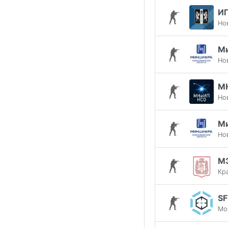
И
Но
М
Но
М
Но
М
Но
М
Кр
S
Мо