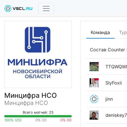
Команда
Ту
Состав Counter 
TTQWQW
SlyFoxii
Минцифра НСО
jinn
Минцифра НСО
Всего матчей: 25
deniskey
100% (25)
0% (0)
0% (0)